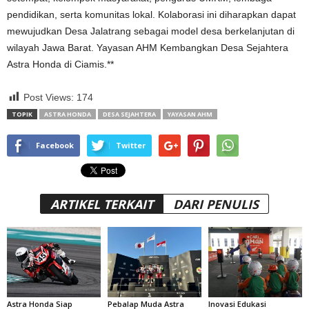
pendidikan, serta komunitas lokal. Kolaborasi ini diharapkan dapat
mewujudkan Desa Jalatrang sebagai model desa berkelanjutan di
wilayah Jawa Barat. Yayasan AHM Kembangkan Desa Sejahtera
Astra Honda di Ciamis.**
Post Views:
174
TOPIK
ASTRA HONDA
DESA SEJAHTERA
YAYASAN AHM
Facebook
Twitter
ARTIKEL TERKAIT
DARI PENULIS
Astra Honda Siap
Pebalap Muda Astra
Inovasi Edukasi