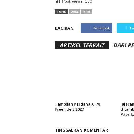
Post Views:
130
TOPIK
DUKE
KTM
BAGIKAN
Facebook
Tw
ARTIKEL TERKAIT
DARI P
Tampilan Perdana KTM
Jajara
Freeride E 2027
ditamb
Pabrik
TINGGALKAN KOMENTAR