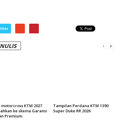
itter
ENULIS
n motorcross KTM 2027
Tampilan Perdana KTM 1390
ahkan ke skema Garansi
Super Duke RR 2026
an Premium.