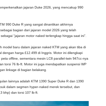
emperkenalkan jajaran Duke 2026, yang mencakup 990
KTM 990 Duke R yang sangat dinantikan akhirnya
 sebagai bagian dari jajaran model 2026 yang telah
sebagai “jajaran motor naked terlengkap hingga saat ini”.
uh model baru dalam jajaran naked KTM yang akan tiba di
al dengan harga £12.499 di Inggris. Motor ini dilengkapi
 peta offline, sementara mesin LC8 parallel-twin 947cc-nya
 torsi 76 lb-ft. Motor ini juga mendapatkan suspensi WP
an linkage di bagian belakang.
gulan lainnya adalah KTM 1390 Super Duke R dan 1390
asuk dalam segmen hyper-naked merek tersebut, dan
 bhp) dan torsi 107 lb-ft.