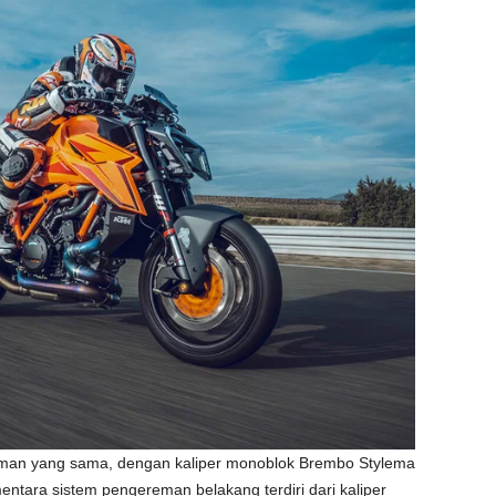
an yang sama, dengan kaliper monoblok Brembo Stylema
ntara sistem pengereman belakang terdiri dari kaliper