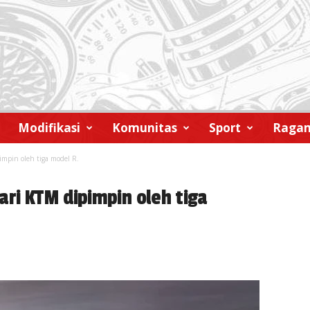
Modifikasi
Komunitas
Sport
Raga
impin oleh tiga model R.
ari KTM dipimpin oleh tiga