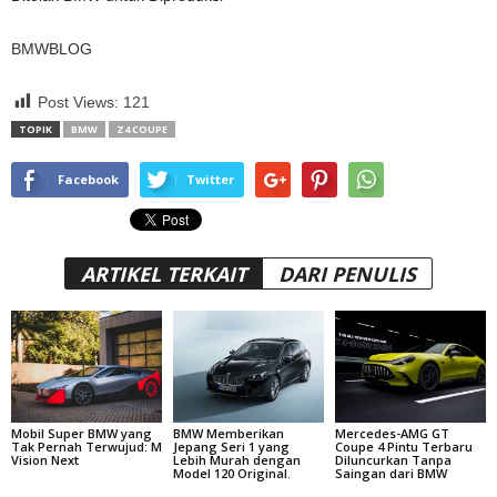
BMWBLOG
Post Views:
121
TOPIK
BMW
Z4 COUPE
Facebook
Twitter
ARTIKEL TERKAIT
DARI PENULIS
Mobil Super BMW yang
BMW Memberikan
Mercedes-AMG GT
Tak Pernah Terwujud: M
Jepang Seri 1 yang
Coupe 4 Pintu Terbaru
Vision Next
Lebih Murah dengan
Diluncurkan Tanpa
Model 120 Original.
Saingan dari BMW