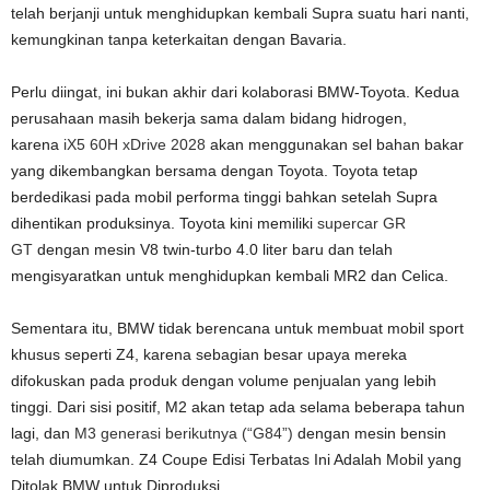
telah berjanji untuk menghidupkan kembali Supra suatu hari nanti,
kemungkinan tanpa keterkaitan dengan Bavaria.
Perlu diingat, ini bukan akhir dari kolaborasi BMW-Toyota. Kedua
perusahaan masih bekerja sama dalam bidang hidrogen,
karena
iX5 60H xDrive 2028
akan menggunakan sel bahan bakar
yang dikembangkan bersama dengan Toyota. Toyota tetap
berdedikasi pada mobil performa tinggi bahkan setelah Supra
dihentikan produksinya. Toyota kini memiliki
supercar GR
GT
dengan mesin V8 twin-turbo 4.0 liter baru dan telah
mengisyaratkan untuk menghidupkan kembali MR2 dan Celica.
Sementara itu, BMW tidak berencana untuk membuat mobil sport
khusus seperti Z4, karena sebagian besar upaya mereka
difokuskan pada produk dengan volume penjualan yang lebih
tinggi. Dari sisi positif, M2 akan tetap ada selama beberapa tahun
lagi, dan
M3 generasi berikutnya (“G84”)
dengan mesin bensin
telah diumumkan. Z4 Coupe Edisi Terbatas Ini Adalah Mobil yang
Ditolak BMW untuk Diproduksi