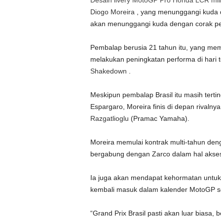
Desain livery MotoGP Pro Honda LCR mili
Diogo Moreira
, yang menunggangi kuda d
akan menunggangi kuda dengan corak penu
Pembalap berusia 21 tahun itu, yang m
melakukan peningkatan performa di hari 
Shakedown
.
Meskipun pembalap Brasil itu masih tertin
Espargaro, Moreira finis di depan rivaln
Razgatlioglu
(Pramac Yamaha).
Moreira memulai kontrak multi-tahun den
bergabung dengan Zarco dalam hal akses 
Ia juga akan mendapat kehormatan untuk m
kembali masuk dalam kalender MotoGP s
“Grand Prix Brasil pasti akan luar biasa