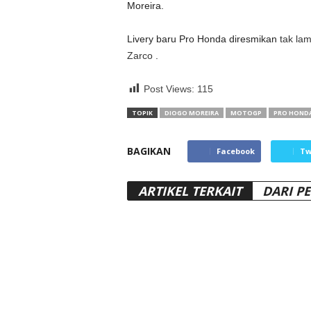
Moreira.
Livery baru Pro Honda diresmikan
tak la
Zarco
.
Post Views:
115
TOPIK
DIOGO MOREIRA
MOTOGP
PRO HOND
BAGIKAN
Facebook
Tw
ARTIKEL TERKAIT
DARI P