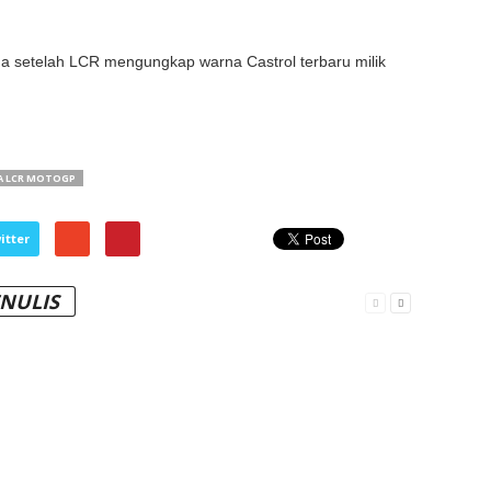
ma setelah LCR mengungkap warna Castrol terbaru milik
A LCR MOTOGP
itter
ENULIS