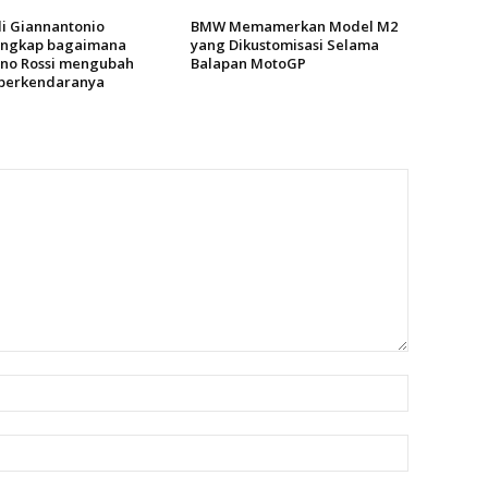
di Giannantonio
BMW Memamerkan Model M2
ngkap bagaimana
yang Dikustomisasi Selama
ino Rossi mengubah
Balapan MotoGP
 berkendaranya