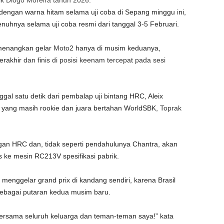
k Diogo Moreira tahun 2026.
engan warna hitam selama uji coba di Sepang minggu ini,
hnya selama uji coba resmi dari tanggal 3-5 Februari.
emenangkan gelar
Moto2
hanya di musim keduanya,
terakhir
dan finis di posisi keenam tercepat pada sesi
ggal satu detik dari pembalap uji bintang HRC, Aleix
ya yang masih rookie dan juara bertahan WorldSBK,
Toprak
gan HRC dan, tidak seperti pendahulunya Chantra, akan
ke mesin RC213V spesifikasi pabrik.
enggelar grand prix di kandang sendiri, karena Brasil
ebagai putaran kedua musim baru.
, bersama seluruh keluarga dan teman-teman saya!” kata