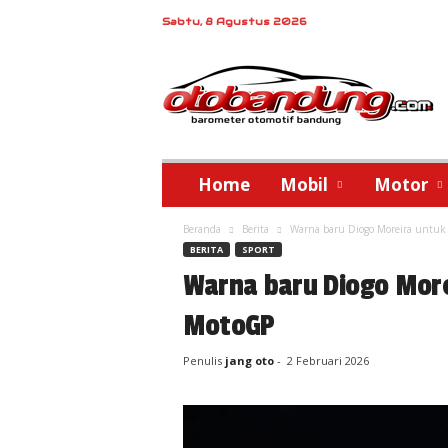
Sabtu, 8 Agustus 2026
o
t
o
b
a
n
d
Home
Mobil
Motor
u
n
Beranda
Berita
Warna baru Diogo Moreira untu
g
BERITA
SPORT
Warna baru Diogo More
MotoGP
Penulis
jang oto
-
2 Februari 2026