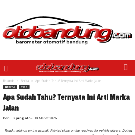
Beranda
Berita
Apa Sudah Tahu? Ternyata Ini Arti Marka Jalan
BERITA
TIPS
Apa Sudah Tahu? Ternyata Ini Arti Marka
Jalan
Penulis
jang oto
-
10 Maret 2026
Road markings on the asphalt. Painted signs on the roadway for vehicle drivers. Dotted