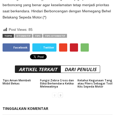
berbonceng yang benar agar keselamatan tetap menjadi prioritas
saat berkendara. Hindari Berboncengan dengan Memegang Behel
Belakang Sepeda Motor.(*)
Post Views:
85
TOPIK
OTOMOTIF
TIPS
TIPS OTOMOTIF
Facebook
Twitter
ARTIKEL TERKAIT
DARI PENULIS
Tips Aman Membeli
Fungsi Zebra Cross dan
Ketahui Kegunaan Tang
Mobil Bekas
Etika Berkendara Ketika
atau Pliers Sebagai Tool
Melewatinya
Kits Sepeda Motor
TINGGALKAN KOMENTAR