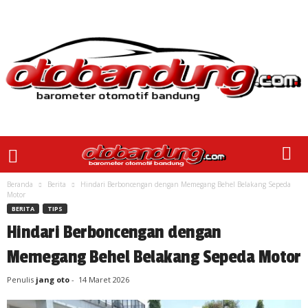
Beranda
Berita
Hindari Berboncengan dengan Memegang Behel Belakang Sepeda
Motor
BERITA
TIPS
Hindari Berboncengan dengan
Memegang Behel Belakang Sepeda Motor
Penulis
jang oto
-
14 Maret 2026