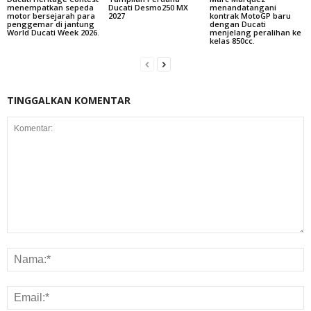
menempatkan sepeda
Ducati Desmo250 MX
menandatangani
motor bersejarah para
2027
kontrak MotoGP baru
penggemar di jantung
dengan Ducati
World Ducati Week 2026.
menjelang peralihan ke
kelas 850cc.
TINGGALKAN KOMENTAR