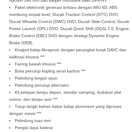
Hyction 340 mm dan kaliper monoblok billet GP4-HY.
Paket elektronik generasi terbaru dengan IMU 6D: ABS
menikung empat level; Ducati Traction Control (DTC) DVO;
Ducati Wheelie Control (DWC) DVO; Ducati Slide Control; Ducati
Power Launch (DPL) DVO; Ducati Quick Shift (DQS) 2.0; Engine
Brake Control (EBC) DVO dengan strategi Dynamic Engine
Brake (DEB).
Knalpot balap Akrapovic dengan perangkat lunak DAVC dan
kalibrasi khusus ***
Fairing bawah khusus ***
Buka penutup kopling serat karbon ***
Pelindung lengan ayun
Pelindung penutup alternator
Kit pelepas lampu depan, standar samping, dudukan plat
nomor, dan lampu sein ***
Tutup tangki bahan bakar balap aluminium yang diproses
dengan mesin ***
Pelindung tuas rem
Pengisi daya baterai