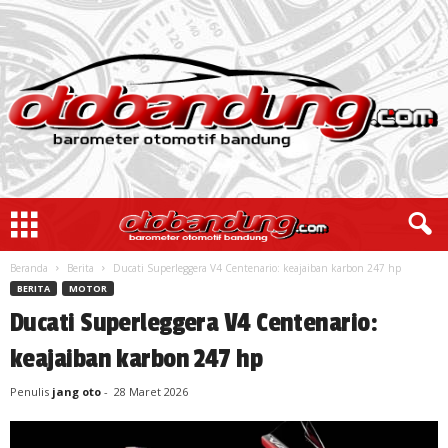
Beranda
Berita
Ducati Superleggera V4 Centenario: keajaiban karbon 247 hp
BERITA
MOTOR
Ducati Superleggera V4 Centenario:
keajaiban karbon 247 hp
Penulis
jang oto
-
28 Maret 2026