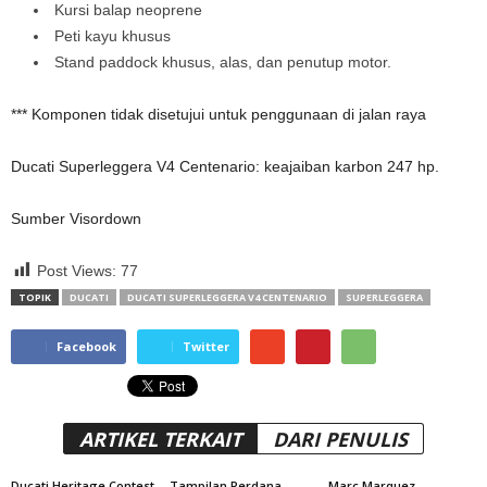
Kursi balap neoprene
Peti kayu khusus
Stand paddock khusus, alas, dan penutup motor.
*** Komponen tidak disetujui untuk penggunaan di jalan raya
Ducati Superleggera V4 Centenario: keajaiban karbon 247 hp.
Sumber Visordown
Post Views:
77
TOPIK
DUCATI
DUCATI SUPERLEGGERA V4 CENTENARIO
SUPERLEGGERA
Facebook
Twitter
ARTIKEL TERKAIT
DARI PENULIS
Ducati Heritage Contest
Tampilan Perdana
Marc Marquez