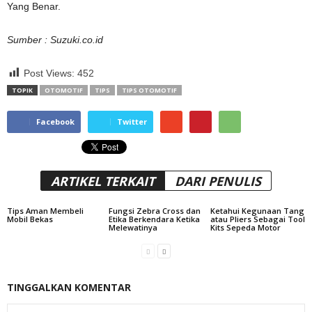
Yang Benar.
Sumber : Suzuki.co.id
Post Views:
452
TOPIK
OTOMOTIF
TIPS
TIPS OTOMOTIF
Facebook
Twitter
ARTIKEL TERKAIT
DARI PENULIS
Tips Aman Membeli
Fungsi Zebra Cross dan
Ketahui Kegunaan Tang
Mobil Bekas
Etika Berkendara Ketika
atau Pliers Sebagai Tool
Melewatinya
Kits Sepeda Motor
TINGGALKAN KOMENTAR