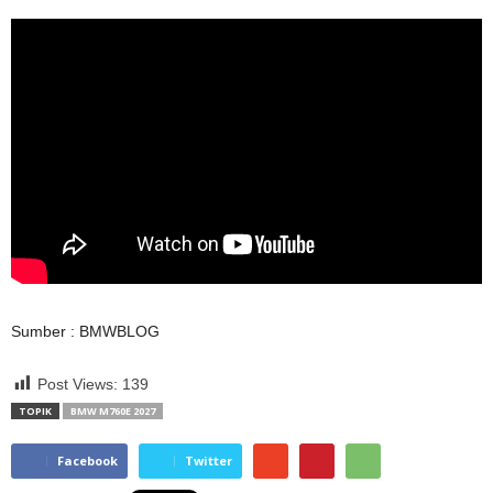
Sumber : BMWBLOG
Post Views:
139
TOPIK
BMW M760E 2027
Facebook
Twitter