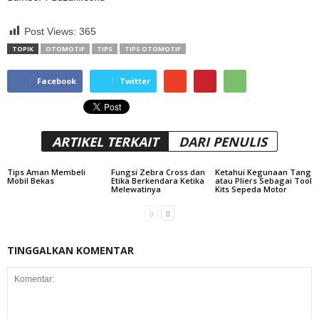
Post Views:
365
TOPIK
OTOMOTIF
TIPS
TIPS OTOMOTIF
Facebook
Twitter
ARTIKEL TERKAIT
DARI PENULIS
Tips Aman Membeli
Fungsi Zebra Cross dan
Ketahui Kegunaan Tang
Mobil Bekas
Etika Berkendara Ketika
atau Pliers Sebagai Tool
Melewatinya
Kits Sepeda Motor
TINGGALKAN KOMENTAR