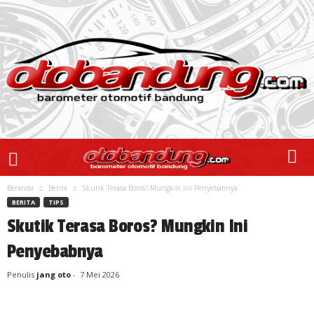
Beranda
Berita
Skutik Terasa Boros? Mungkin Ini Penyebabnya
BERITA
TIPS
Skutik Terasa Boros? Mungkin Ini
Penyebabnya
Penulis
jang oto
-
7 Mei 2026