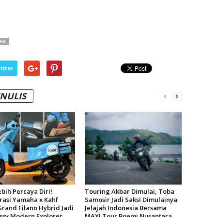
HA
itter
ENULIS
bih Percaya Diri!
Touring Akbar Dimulai, Toba
rasi Yamaha x Kahf
Samosir Jadi Saksi Dimulainya
Grand Filano Hybrid Jadi
Jelajah Indonesia Bersama
assy Modern Explorer
MAXI Tour Boemi Nusantara