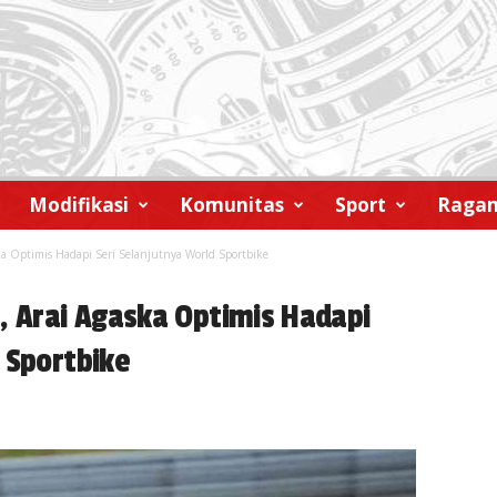
Modifikasi
Komunitas
Sport
Raga
ka Optimis Hadapi Seri Selanjutnya World Sportbike
, Arai Agaska Optimis Hadapi
 Sportbike