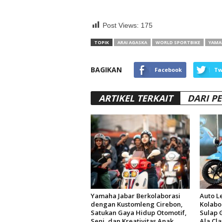
Post Views:
175
TOPIK
ARAI AGASKA
WORLD SPORTBIKE
YAMA
BAGIKAN
Facebook
Tw
ARTIKEL TERKAIT
DARI P
Yamaha Jabar Berkolaborasi
Auto Le
dengan Kustomleng Cirebon,
Kolabo
Satukan Gaya Hidup Otomotif,
Sulap 
Seni, dan Kreativitas Anak
Ala Cl