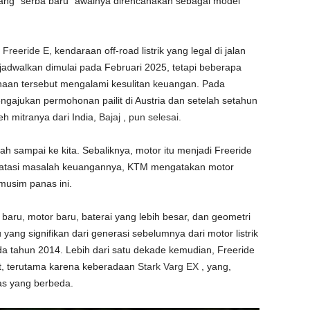
ng “serba baru” awalnya direncanakan sebagai model
n
Freeride E,
kendaraan off-road listrik yang legal di jalan
jadwalkan dimulai pada Februari 2025, tetapi beberapa
aan tersebut mengalami kesulitan keuangan. Pada
ajukan permohonan pailit di Austria dan setelah setahun
eh mitranya dari India,
Bajaj
,
pun selesai.
nah sampai ke kita. Sebaliknya, motor itu menjadi Freeride
ngatasi masalah keuangannya, KTM mengatakan motor
musim panas ini.
baru, motor baru, baterai yang lebih besar, dan geometri
yang signifikan dari generasi sebelumnya dari motor listrik
a tahun 2014. Lebih dari satu dekade kemudian, Freeride
at, terutama karena keberadaan
Stark Varg EX
, yang,
las yang berbeda.