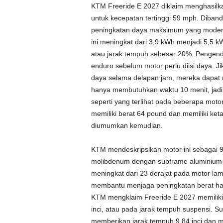
KTM Freeride E 2027 diklaim menghasilka
untuk kecepatan tertinggi 59 mph. Diban
peningkatan daya maksimum yang moderat
ini meningkat dari 3,9 kWh menjadi 5,5
atau jarak tempuh sebesar 20%. Pengend
enduro sebelum motor perlu diisi daya. 
daya selama delapan jam, mereka dapat 
hanya membutuhkan waktu 10 menit, jad
seperti yang terlihat pada beberapa motor 
memiliki berat 64 pound dan memiliki ke
diumumkan kemudian.
KTM mendeskripsikan motor ini sebagai 9
molibdenum dengan subframe aluminium da
meningkat dari 23 derajat pada motor lam
membantu menjaga peningkatan berat hany
KTM mengklaim Freeride E 2027 memiliki 
inci, atau pada jarak tempuh suspensi. Su
memberikan jarak tempuh 9,84 inci dan