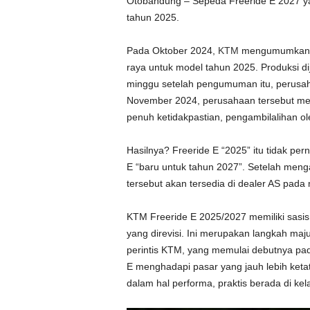
Otobandung – Sepeda Freeride E 2027 ya
tahun 2025.
Pada Oktober 2024,
KTM
mengumumka
raya untuk model tahun 2025. Produksi di
minggu setelah pengumuman itu, perusah
November 2024, perusahaan tersebut meng
penuh ketidakpastian, pengambilalihan ol
Hasilnya? Freeride E “2025” itu tidak per
E “baru untuk tahun 2027”. Setelah me
tersebut akan tersedia di dealer AS pada 
KTM Freeride E 2025/2027 memiliki sasis 
yang direvisi. Ini merupakan langkah maju 
perintis KTM, yang memulai debutnya pad
E menghadapi pasar yang jauh lebih ket
dalam hal performa, praktis berada di ke