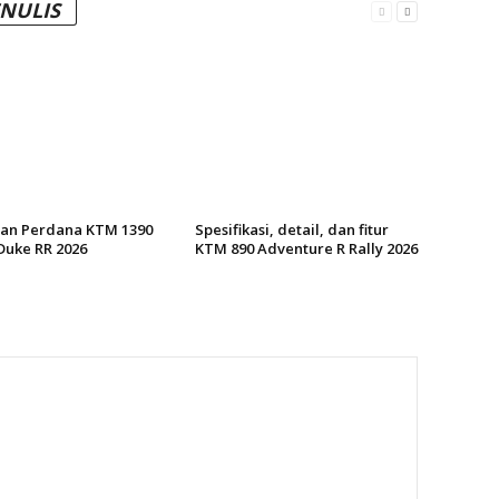
ENULIS
an Perdana KTM 1390
Spesifikasi, detail, dan fitur
Duke RR 2026
KTM 890 Adventure R Rally 2026