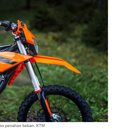
nen penahan beban.
KTM