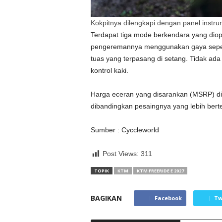
Kokpitnya dilengkapi dengan panel inst
Terdapat tiga mode berkendara yang diop
pengeremannya menggunakan gaya seped
tuas yang terpasang di setang. Tidak ada
kontrol kaki.
Harga eceran yang disarankan (MSRP) dit
dibandingkan pesaingnya yang lebih ber
Sumber : Cyccleworld
Post Views:
311
TOPIK
KTM
KTM FREERIDE E 2027
BAGIKAN
Facebook
Tw