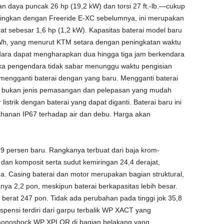
n daya puncak 26 hp (19,2 kW) dan torsi 27 ft.-lb.—cukup
dingkan dengan Freeride E-XC sebelumnya, ini merupakan
 sebesar 1,6 hp (1,2 kW). Kapasitas baterai model baru
 kWh, yang menurut KTM setara dengan peningkatan waktu
ara dapat mengharapkan dua hingga tiga jam berkendara
Jika pengendara tidak sabar menunggu waktu pengisian
mengganti baterai dengan yang baru. Mengganti baterai
i bukan jenis pemasangan dan pelepasan yang mudah
listrik dengan baterai yang dapat diganti. Baterai baru ini
tahanan IP67 terhadap air dan debu. Harga akan
9 persen baru. Rangkanya terbuat dari baja krom-
n komposit serta sudut kemiringan 24,4 derajat,
a. Casing baterai dan motor merupakan bagian struktural,
a 2,2 pon, meskipun baterai berkapasitas lebih besar.
berat 247 pon. Tidak ada perubahan pada tinggi jok 35,8
spensi terdiri dari garpu terbalik WP XACT yang
 monoshock WP XPLOR di bagian belakang yang