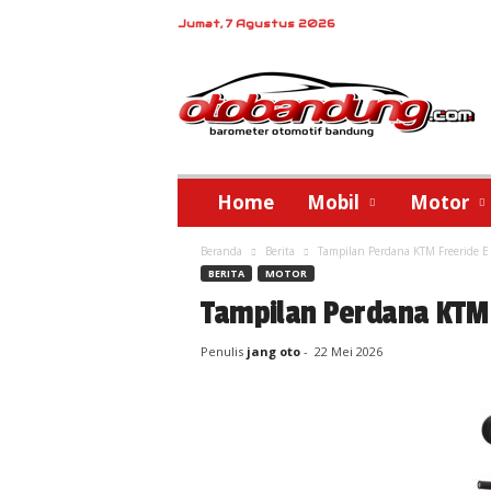
Jumat, 7 Agustus 2026
o
t
o
b
a
n
d
Home
Mobil
Motor
u
n
Beranda
Berita
Tampilan Perdana KTM Freeride E
g
BERITA
MOTOR
Tampilan Perdana KTM 
Penulis
jang oto
-
22 Mei 2026