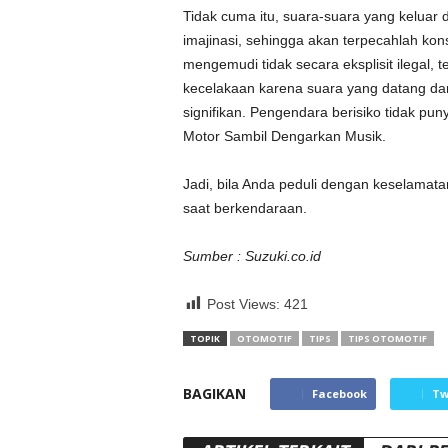
Tidak cuma itu, suara-suara yang keluar
imajinasi, sehingga akan terpecahlah ko
mengemudi tidak secara eksplisit ilegal,
kecelakaan karena suara yang datang d
signifikan. Pengendara berisiko tidak pu
Motor Sambil Dengarkan Musik.
Jadi, bila Anda peduli dengan keselamata
saat berkendaraan.
Sumber : Suzuki.co.id
Post Views:
421
TOPIK
OTOMOTIF
TIPS
TIPS OTOMOTIF
BAGIKAN
Facebook
Tw