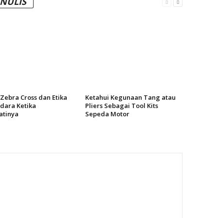
ENULIS
 Zebra Cross dan Etika
Ketahui Kegunaan Tang atau
dara Ketika
Pliers Sebagai Tool Kits
tinya
Sepeda Motor