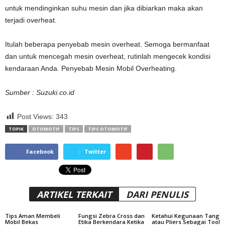
untuk mendinginkan suhu mesin dan jika dibiarkan maka akan
terjadi overheat.
Itulah beberapa penyebab mesin overheat. Semoga bermanfaat
dan untuk mencegah mesin overheat, rutinlah mengecek kondisi
kendaraan Anda. Penyebab Mesin Mobil Overheating.
Sumber : Suzuki.co.id
Post Views:
343
TOPIK
OTOMOTIF
TIPS
TIPS OTOMOTIF
Facebook
Twitter
ARTIKEL TERKAIT
DARI PENULIS
Tips Aman Membeli
Fungsi Zebra Cross dan
Ketahui Kegunaan Tang
Mobil Bekas
Etika Berkendara Ketika
atau Pliers Sebagai Tool