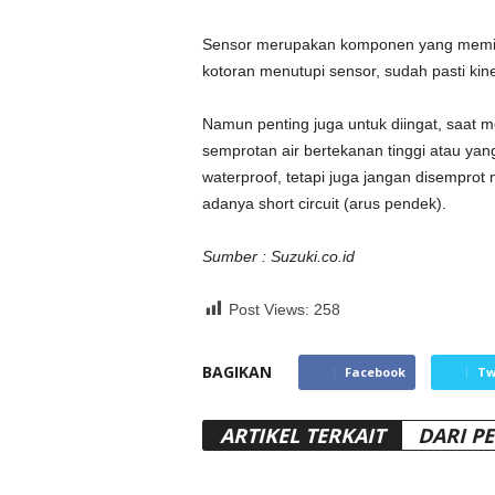
Sensor merupakan komponen yang memilik
kotoran menutupi sensor, sudah pasti kin
Namun penting juga untuk diingat, saat
semprotan air bertekanan tinggi atau y
waterproof, tetapi juga jangan disempro
adanya short circuit (arus pendek).
Sumber : Suzuki.co.id
Post Views:
258
BAGIKAN
Facebook
Tw
ARTIKEL TERKAIT
DARI P