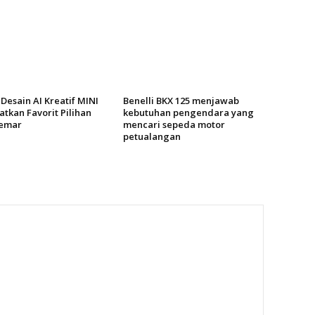
Desain AI Kreatif MINI
Benelli BKX 125 menjawab
tkan Favorit Pilihan
kebutuhan pengendara yang
emar
mencari sepeda motor
petualangan