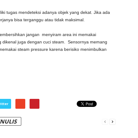
i tugas mendeteksi adanya objek yang dekat. Jika ada
erjanya bisa terganggu atau tidak maksimal.
 membersihkan jangan menyiram area ini memakai
ang dikenal juga dengan cuci steam. Sensornya memang
t memakai steam pressure karena berisiko menimbulkan
itter
ENULIS