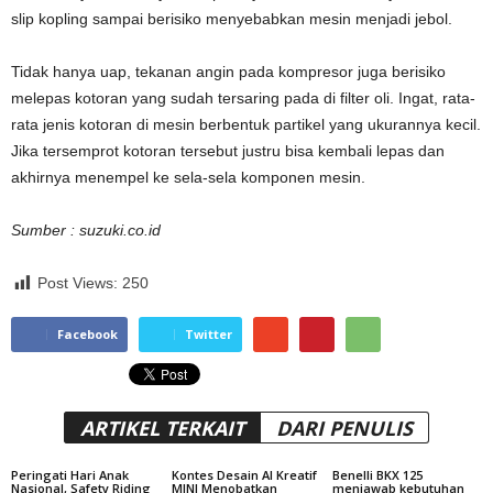
slip kopling sampai berisiko menyebabkan mesin menjadi jebol.
Tidak hanya uap, tekanan angin pada kompresor juga berisiko
melepas kotoran yang sudah tersaring pada di filter oli. Ingat, rata-
rata jenis kotoran di mesin berbentuk partikel yang ukurannya kecil.
Jika tersemprot kotoran tersebut justru bisa kembali lepas dan
akhirnya menempel ke sela-sela komponen mesin.
Sumber : suzuki.co.id
Post Views:
250
Facebook
Twitter
ARTIKEL TERKAIT
DARI PENULIS
Peringati Hari Anak
Kontes Desain AI Kreatif
Benelli BKX 125
Nasional, Safety Riding
MINI Menobatkan
menjawab kebutuhan