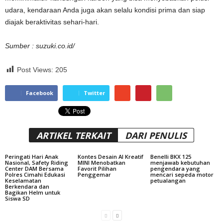
udara, kendaraan Anda juga akan selalu kondisi prima dan siap
diajak beraktivitas sehari-hari.
Sumber : suzuki.co.id/
Post Views:
205
Facebook
Twitter
ARTIKEL TERKAIT
DARI PENULIS
Peringati Hari Anak
Kontes Desain AI Kreatif
Benelli BKX 125
Nasional, Safety Riding
MINI Menobatkan
menjawab kebutuhan
Center DAM Bersama
Favorit Pilihan
pengendara yang
Polres Cimahi Edukasi
Penggemar
mencari sepeda motor
Keselamatan
petualangan
Berkendara dan
Bagikan Helm untuk
Siswa SD