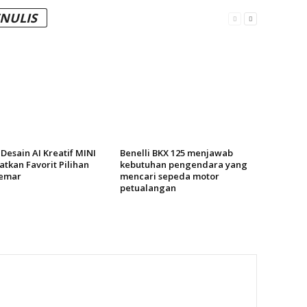
ENULIS
Desain AI Kreatif MINI
Benelli BKX 125 menjawab
tkan Favorit Pilihan
kebutuhan pengendara yang
emar
mencari sepeda motor
petualangan