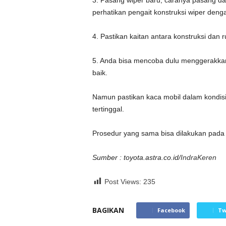
3. Pasang wiper baru, caranya pasang da
perhatikan pengait konstruksi wiper deng
4. Pastikan kaitan antara konstruksi dan
5. Anda bisa mencoba dulu menggerakkan
baik.
Namun pastikan kaca mobil dalam kondis
tertinggal.
Prosedur yang sama bisa dilakukan pada 
Sumber : toyota.astra.co.id/
IndraKeren
Post Views:
235
BAGIKAN
Facebook
Tw