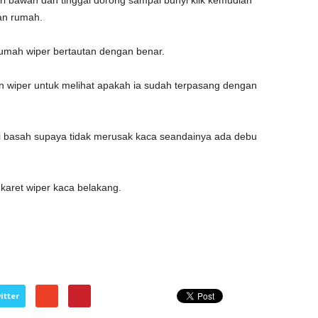
ri bawah dan tinggal dorong sampai bunyi klik kemudian
an rumah.
 rumah wiper bertautan dengan benar.
 wiper untuk melihat apakah ia sudah terpasang dengan
i basah supaya tidak merusak kaca seandainya ada debu
karet wiper kaca belakang.
itter