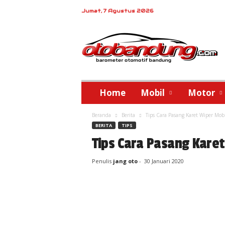
Jumat, 7 Agustus 2026
o
t
o
b
a
n
d
Home
Mobil
Motor
u
n
Beranda
Berita
Tips Cara Pasang Karet Wiper Mobi
g
BERITA
TIPS
Tips Cara Pasang Karet
Penulis
jang oto
-
30 Januari 2020