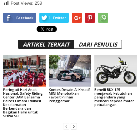
Post Views:
259
Facebook
Twitter
ARTIKEL TERKAIT
DARI PENULIS
Peringati Hari Anak
Kontes Desain AI Kreatif
Benelli BKX 125
Nasional, Safety Riding
MINI Menobatkan
menjawab kebutuhan
Center DAM Bersama
Favorit Pilihan
pengendara yang
Polres Cimahi Edukasi
Penggemar
mencari sepeda motor
Keselamatan
petualangan
Berkendara dan
Bagikan Helm untuk
Siswa SD