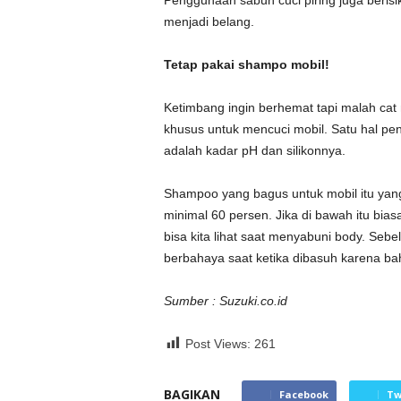
Penggunaan sabun cuci piring juga beris
menjadi belang.
Tetap pakai shampo mobil!
Ketimbang ingin berhemat tapi malah cat
khusus untuk mencuci mobil. Satu hal pen
adalah kadar pH dan silikonnya.
Shampoo yang bagus untuk mobil itu yang
minimal 60 persen. Jika di bawah itu bia
bisa kita lihat saat menyabuni body. Seb
berbahaya saat ketika dibasuh karena ba
Sumber : Suzuki.co.id
Post Views:
261
BAGIKAN
Facebook
Tw