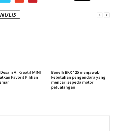
ENULIS
Desain AI Kreatif MINI
Benelli BKX 125 menjawab
tkan Favorit Pilihan
kebutuhan pengendara yang
emar
mencari sepeda motor
petualangan