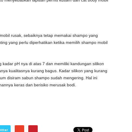
iko menyebabkan lapisan pernis kusam dan cat body mobil
 mobil rusak, sebaiknya tetap memakai shampo yang
ting yang perlu diperhatikan ketika memilih shampo mobil
 kadar pH nya di atas 7 dan memiliki kandungan silikon
sanya kualitasnya kurang bagus. Kadar silikon yang kurang
elum disiram sabun shampo sudah mengering. Hal ini
hannya keras dan berisiko merusak bodi.
itter