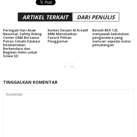
ARTIKEL TERKAIT
DARI PENULIS
Peringati Hari Anak
Kontes Desain AI Kreatif
Benelli BKX 125
Nasional, Safety Riding
MINI Menobatkan
menjawab kebutuhan
Center DAM Bersama
Favorit Pilihan
pengendara yang
Polres Cimahi Edukasi
Penggemar
mencari sepeda motor
Keselamatan
petualangan
Berkendara dan
Bagikan Helm untuk
Siswa SD
TINGGALKAN KOMENTAR