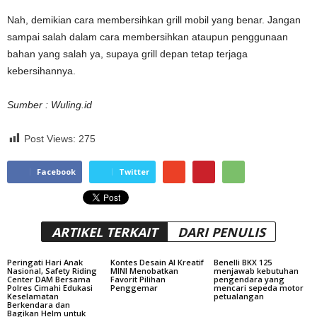
Nah, demikian cara membersihkan grill mobil yang benar. Jangan
sampai salah dalam cara membersihkan ataupun penggunaan
bahan yang salah ya, supaya grill depan tetap terjaga
kebersihannya.
Sumber : Wuling.id
Post Views:
275
Facebook
Twitter
ARTIKEL TERKAIT
DARI PENULIS
Peringati Hari Anak
Kontes Desain AI Kreatif
Benelli BKX 125
Nasional, Safety Riding
MINI Menobatkan
menjawab kebutuhan
Center DAM Bersama
Favorit Pilihan
pengendara yang
Polres Cimahi Edukasi
Penggemar
mencari sepeda motor
Keselamatan
petualangan
Berkendara dan
Bagikan Helm untuk