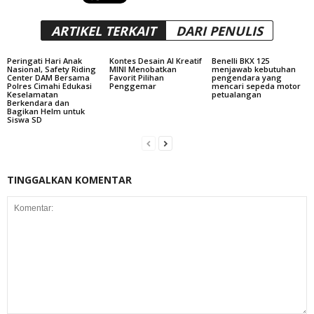
ARTIKEL TERKAIT
DARI PENULIS
Peringati Hari Anak
Kontes Desain AI Kreatif
Benelli BKX 125
Nasional, Safety Riding
MINI Menobatkan
menjawab kebutuhan
Center DAM Bersama
Favorit Pilihan
pengendara yang
Polres Cimahi Edukasi
Penggemar
mencari sepeda motor
Keselamatan
petualangan
Berkendara dan
Bagikan Helm untuk
Siswa SD
TINGGALKAN KOMENTAR