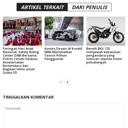
ARTIKEL TERKAIT
DARI PENULIS
Peringati Hari Anak
Kontes Desain AI Kreatif
Benelli BKX 125
Nasional, Safety Riding
MINI Menobatkan
menjawab kebutuhan
Center DAM Bersama
Favorit Pilihan
pengendara yang
Polres Cimahi Edukasi
Penggemar
mencari sepeda motor
Keselamatan
petualangan
Berkendara dan
Bagikan Helm untuk
Siswa SD
TINGGALKAN KOMENTAR