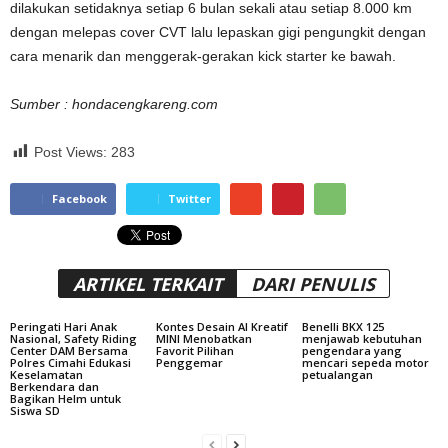
dilakukan setidaknya setiap 6 bulan sekali atau setiap 8.000 km
dengan melepas cover CVT lalu lepaskan gigi pengungkit dengan
cara menarik dan menggerak-gerakan kick starter ke bawah.
Sumber : hondacengkareng.com
Post Views:
283
Facebook
Twitter
ARTIKEL TERKAIT
DARI PENULIS
Peringati Hari Anak
Kontes Desain AI Kreatif
Benelli BKX 125
Nasional, Safety Riding
MINI Menobatkan
menjawab kebutuhan
Center DAM Bersama
Favorit Pilihan
pengendara yang
Polres Cimahi Edukasi
Penggemar
mencari sepeda motor
Keselamatan
petualangan
Berkendara dan
Bagikan Helm untuk
Siswa SD