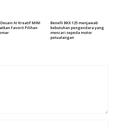
Desain AI Kreatif MINI
Benelli BKX 125 menjawab
tkan Favorit Pilihan
kebutuhan pengendara yang
emar
mencari sepeda motor
petualangan