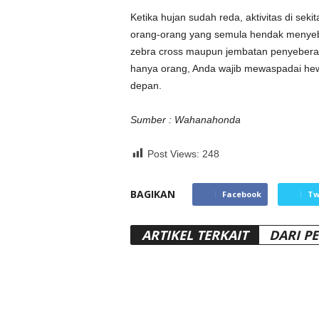
Ketika hujan sudah reda, aktivitas di seki
orang-orang yang semula hendak menyeber
zebra cross maupun jembatan penyeberang
hanya orang, Anda wajib mewaspadai hewa
depan.
Sumber : Wahanahonda
Post Views:
248
BAGIKAN
Facebook
Tw
ARTIKEL TERKAIT
DARI P