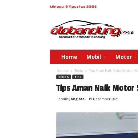
Minggu, 9 Agustus 2026
o
t
o
b
a
n
d
Home
Mobil
Motor
u
n
Beranda
Berita
Tips Aman Naik Motor Setelah H
g
BERITA
TIPS
Tips Aman Naik Motor
Penulis
jang oto
-
19 Desember 2021