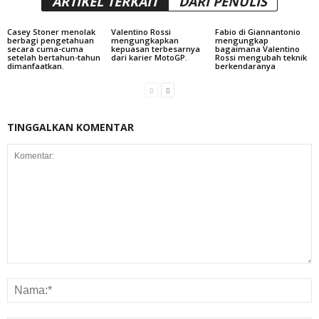
ARTIKEL TERKAIT
DARI PENULIS
Casey Stoner menolak
Valentino Rossi
Fabio di Giannantonio
berbagi pengetahuan
mengungkapkan
mengungkap
secara cuma-cuma
kepuasan terbesarnya
bagaimana Valentino
setelah bertahun-tahun
dari karier MotoGP.
Rossi mengubah teknik
dimanfaatkan.
berkendaranya
TINGGALKAN KOMENTAR