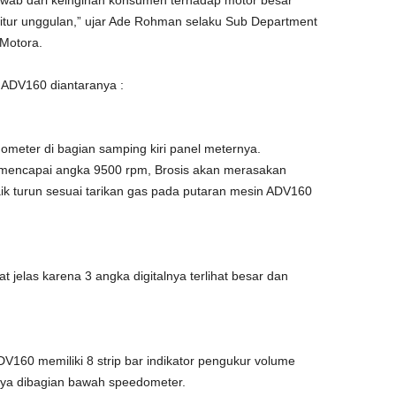
jawab dari keinginan konsumen terhadap motor besar
-fitur unggulan,” ujar Ade Rohman selaku Sub Department
 Motora.
a ADV160 diantaranya :
ometer di bagian samping kiri panel meternya.
mencapai angka 9500 rpm, Brosis akan merasakan
aik turun sesuai tarikan gas pada putaran mesin ADV160
 jelas karena 3 angka digitalnya terlihat besar dan
DV160 memiliki 8 strip bar indikator pengukur volume
knya dibagian bawah speedometer.