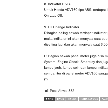
8. Indikator HSTC
Untuk Honda ADV160 tipe ABS, terdapat i
On atau Off.
9. Oil Change Indicator
Dibagian paling bawah terdapat indikator
maka indikator ini akan menyala saat od
disetting lagi dan akan menyala saat 6.0
Di Bagian bawah panel meter juga bisa mel
System, Engine Check, Smartkey dan juga
lampu jauh, lampu sein dan lampu indikato
semua fitur di panel meter ADV160 sang
(*)
Post Views:
382
TOPIK
FITUR
HONDA
HONDA ADV160
PANE