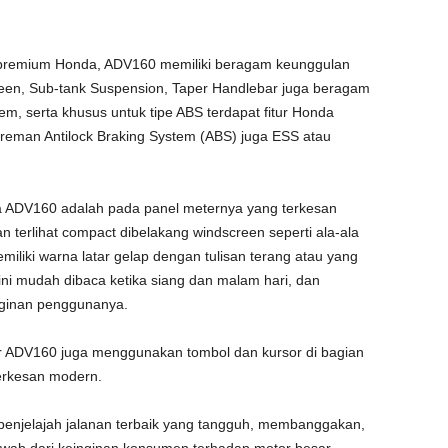
k premium Honda, ADV160 memiliki beragam keunggulan
reen, Sub-tank Suspension, Taper Handlebar juga beragam
em, serta khusus untuk tipe ABS terdapat fitur Honda
reman Antilock Braking System (ABS) juga ESS atau
da ADV160 adalah pada panel meternya yang terkesan
an terlihat compact dibelakang windscreen seperti ala-ala
liki warna latar gelap dengan tulisan terang atau yang
 ini mudah dibaca ketika siang dan malam hari, dan
nginan penggunanya.
er ADV160 juga menggunakan tombol dan kursor di bagian
terkesan modern.
enjelajah jalanan terbaik yang tangguh, membanggakan,