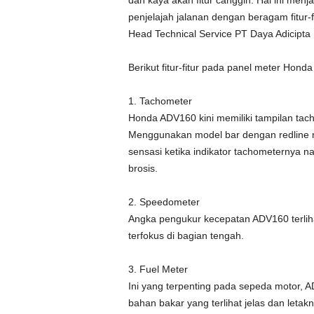
dan kaya akan fitur canggih. Hal ini men
penjelajah jalanan dengan beragam fitur
Head Technical Service PT Daya Adicipta
Berikut fitur-fitur pada panel meter Hond
1. Tachometer
Honda ADV160 kini memiliki tampilan tach
Menggunakan model bar dengan redline 
sensasi ketika indikator tachometernya n
brosis.
2. Speedometer
Angka pengukur kecepatan ADV160 terlihat
terfokus di bagian tengah.
3. Fuel Meter
Ini yang terpenting pada sepeda motor, A
bahan bakar yang terlihat jelas dan leta