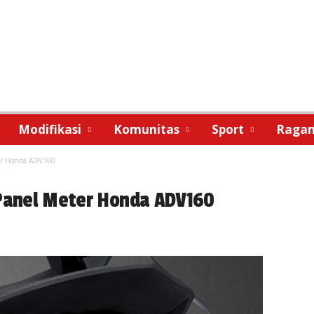
Modifikasi
Komunitas
Sport
Raga
ter Honda ADV160
i Panel Meter Honda ADV160