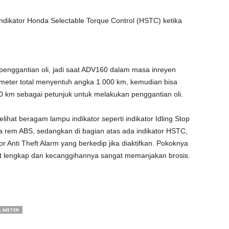
ndikator Honda Selectable Torque Control (HSTC) ketika
 penggantian oli, jadi saat ADV160 dalam masa inreyen
ometer total menyentuh angka 1.000 km, kemudian bisa
00 km sebagai petunjuk untuk melakukan penggantian oli.
ihat beragam lampu indikator seperti indikator Idling Stop
 rem ABS, sedangkan di bagian atas ada indikator HSTC,
r Anti Theft Alarm yang berkedip jika diaktifkan. Pokoknya
at lengkap dan kecanggihannya sangat memanjakan brosis.
L METER