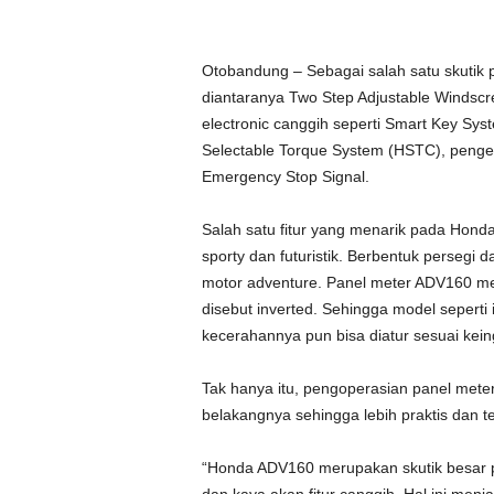
Otobandung – Sebagai salah satu skuti
diantaranya Two Step Adjustable Windsc
electronic canggih seperti Smart Key Syst
Selectable Torque System (HSTC), penge
Emergency Stop Signal.
Salah satu fitur yang menarik pada Hon
sporty dan futuristik. Berbentuk persegi d
motor adventure. Panel meter ADV160 memi
disebut inverted. Sehingga model seperti
kecerahannya pun bisa diatur sesuai kei
Tak hanya itu, pengoperasian panel met
belakangnya sehingga lebih praktis dan 
“Honda ADV160 merupakan skutik besar p