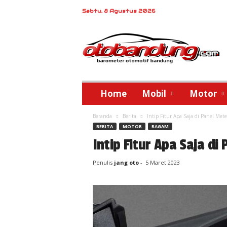
Sabtu, 8 Agustus 2026
o
t
o
b
a
n
d
Home
Mobil
Motor
u
n
Beranda
Berita
Intip Fitur Apa Saja di Panel Me
g
BERITA
MOTOR
RAGAM
Intip Fitur Apa Saja d
Penulis
jang oto
-
5 Maret 2023