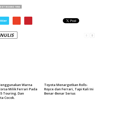
50 GT BOANO 1956
itter
ENULIS
enggunakan Warna
Toyota Menargetkan Rolls-
orsa Milik Ferrari Pada
Royce dan Ferrari, Tapi Kali Ini
 Touring. Dan
Benar-Benar Serius
ta Cocok.