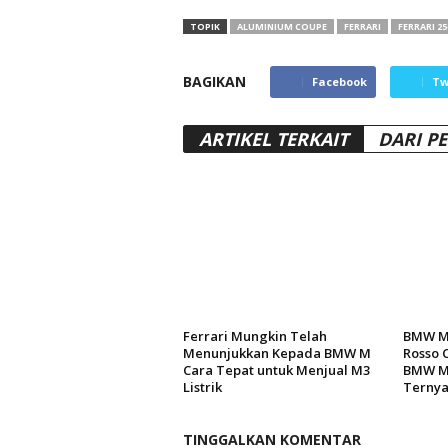
TOPIK
ALUMINIUM COUPE
FERRARI
FERRARI 2
BAGIKAN
Facebook
Tw
ARTIKEL TERKAIT
DARI P
Ferrari Mungkin Telah
BMW M
Menunjukkan Kepada BMW M
Rosso C
Cara Tepat untuk Menjual M3
BMW M5
Listrik
Ternya
TINGGALKAN KOMENTAR