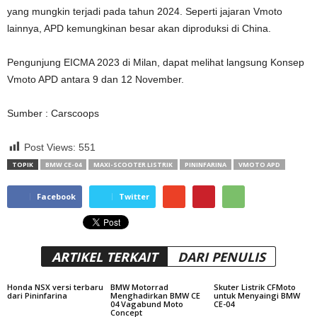
yang mungkin terjadi pada tahun 2024. Seperti jajaran Vmoto
lainnya, APD kemungkinan besar akan diproduksi di China.
Pengunjung EICMA 2023 di Milan, dapat melihat langsung Konsep
Vmoto APD antara 9 dan 12 November.
Sumber : Carscoops
Post Views:
551
TOPIK
BMW CE-04
MAXI-SCOOTER LISTRIK
PININFARINA
VMOTO APD
Facebook
Twitter
ARTIKEL TERKAIT
DARI PENULIS
Honda NSX versi terbaru
BMW Motorrad
Skuter Listrik CFMoto
dari Pininfarina
Menghadirkan BMW CE
untuk Menyaingi BMW
04 Vagabund Moto
CE-04
Concept