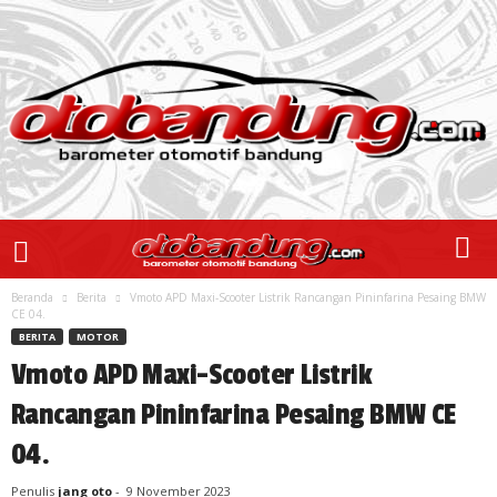
Beranda
Berita
Vmoto APD Maxi-Scooter Listrik Rancangan Pininfarina Pesaing BMW
CE 04.
BERITA
MOTOR
Vmoto APD Maxi-Scooter Listrik
Rancangan Pininfarina Pesaing BMW CE
04.
Penulis
jang oto
-
9 November 2023