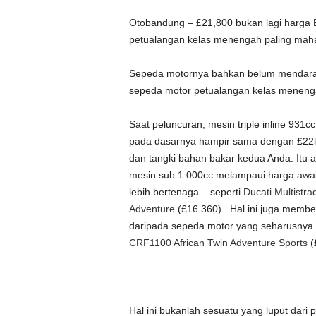
Otobandung – £21,800 bukan lagi harga 
petualangan kelas menengah paling mahal
Sepeda motornya bahkan belum mendarat
sepeda motor petualangan kelas menengah
Saat peluncuran, mesin triple inline 931
pada dasarnya hampir sama dengan £22k
dan tangki bahan bakar kedua Anda. Itu
mesin sub 1.000cc melampaui harga awal 
lebih bertenaga – seperti
Ducati Multistra
Adventure
(£16.360) . Hal ini juga membe
daripada sepeda motor yang seharusnya m
CRF1100 African Twin Adventure Sports
(
Hal ini bukanlah sesuatu yang luput dari 