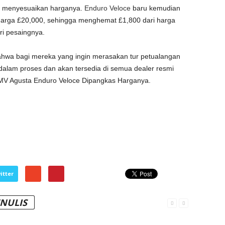
 menyesuaikan harganya.
Enduro Veloce
baru kemudian
 harga £20,000, sehingga menghemat £1,800 dari harga
ari pesaingnya.
ahwa bagi mereka yang ingin merasakan tur petualangan
alam proses dan akan tersedia di semua dealer resmi
. MV Agusta Enduro Veloce Dipangkas Harganya.
itter
ENULIS