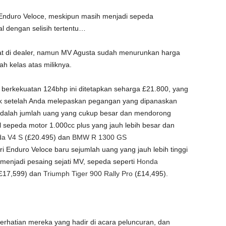
Enduro Veloce, meskipun masih menjadi sepeda
 dengan selisih tertentu…
 di dealer, namun MV Agusta sudah menurunkan harga
 kelas atas miliknya.
cc berkekuatan 124bhp ini ditetapkan seharga £21.800, yang
 setelah Anda melepaskan pegangan yang dipanaskan
 adalah jumlah uang yang cukup besar dan mendorong
sepeda motor 1.000cc plus yang jauh lebih besar dan
da V4 S
(£20.495) dan
BMW R 1300 GS
ri Enduro Veloce baru sejumlah uang yang jauh lebih tinggi
enjadi pesaing sejati MV, sepeda seperti
Honda
£17,599) dan
Triumph Tiger 900 Rally Pro
(£14,495).
perhatian mereka yang hadir di acara peluncuran, dan