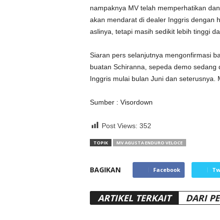
nampaknya MV telah memperhatikan dan
akan mendarat di dealer Inggris dengan
aslinya, tetapi masih sedikit lebih tinggi d
Siaran pers selanjutnya mengonfirmasi b
buatan Schiranna, sepeda demo sedang d
Inggris mulai bulan Juni dan seterusnya
Sumber : Visordown
Post Views:
352
TOPIK
MV AGUSTA ENDURO VELOCE
BAGIKAN
Facebook
Tw
ARTIKEL TERKAIT
DARI P