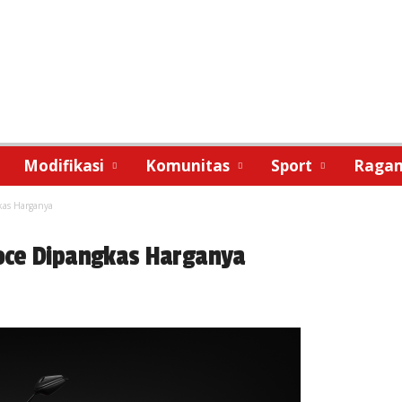
Modifikasi
Komunitas
Sport
Raga
kas Harganya
oce Dipangkas Harganya