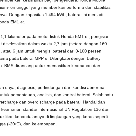
a, memberikan keamanan bagi pengendara.Honda Mobile
thium-ion unggul yang memberikan performa dan stabilitas
snya. Dengan kapasitas 1,494 kWh, baterai ini menjadi
Honda EM1 e:.
,1 kilometer pada motor listrik Honda EM1 e:, pengisian
t diselesaikan dalam waktu 2,7 jam (setara dengan 160
, atau 6 jam untuk mengisi baterai dari 0-100 persen.
tama pada baterai MPP e: Dilengkapi dengan Battery
: BMS dirancang untuk memastikan keamanan dan
 daya, diagnosis, perlindungan dari kondisi abnormal,
ntuk pemantauan, analisis, dan kontrol baterai. Salah satu
rcharge dan overdischarge pada baterai. Handal dan
s uji keamanan standar internasional UN Regulation 136 dari
buktikan kehandalannya di lingkungan yang keras seperti
gga (-20◦C), dan kelembapan.