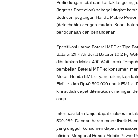
Perlindungan total dari kontak langsung,
(Ingress Protection) sebagai tingkat ket
Bodi dan pegangan Honda Mobile Power P
(detachable) dengan mudah. Bobot bater
penggunaan dan penanganan.
Spesifikasi utama Baterai MPP e: Tipe Ba
Baterai 29,4 Ah Berat Baterai 10,2 kg W
dibutuhkan Maks. 400 Watt Jarak Tempuh
pembelian Baterai MPP e: konsumen mend
Motor. Honda EM1 e: yang dilengkapi bat
EM1 e: dan Rp40.500.000 untuk EM1 e: PL
kini sudah dapat ditemukan di jaringan d
shop.
Informasi lebih lanjut dapat diakses mela
500-989. Dengan harga motor listrik Hond
yang unggul, konsumen dapat merasakan
efisien. Mengenal Honda Mobile Power Pac