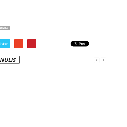
HONDA
itter
ENULIS