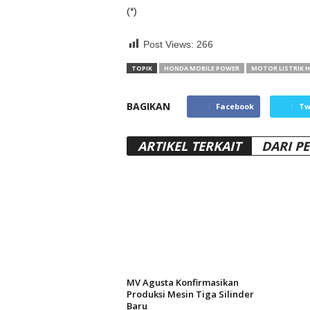
(*)
Post Views:
266
TOPIK
HONDA MOBILE POWER
MOTOR LISTRIK 
BAGIKAN
Facebook
Tw
ARTIKEL TERKAIT
DARI P
MV Agusta Konfirmasikan
Produksi Mesin Tiga Silinder
Baru