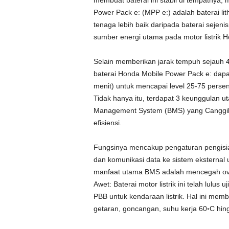
membuat baterai ini stabil di tempatny
Power Pack e: (MPP e:) adalah baterai li
tenaga lebih baik daripada baterai sejeni
sumber energi utama pada motor listrik 
Selain memberikan jarak tempuh sejauh 41
baterai Honda Mobile Power Pack e: dapa
menit) untuk mencapai level 25-75 persen
Tidak hanya itu, terdapat 3 keunggulan u
Management System (BMS) yang Canggih
efisiensi.
Fungsinya mencakup pengaturan pengisian
dan komunikasi data ke sistem eksternal u
manfaat utama BMS adalah mencegah ove
Awet: Baterai motor listrik ini telah lulu
PBB untuk kendaraan listrik. Hal ini mem
getaran, goncangan, suhu kerja 60◦C hin