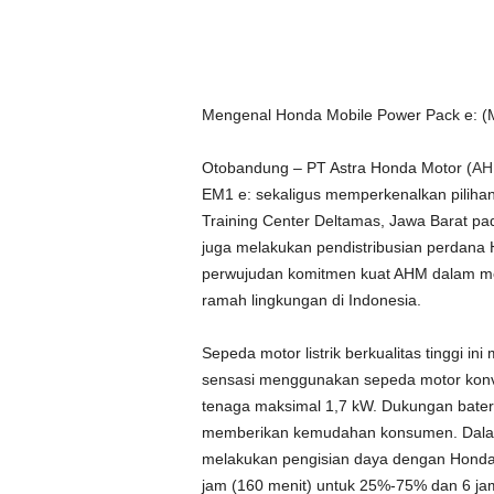
Mengenal Honda Mobile Power Pack e: (MP
Otobandung – PT Astra Honda Motor (
A
EM1 e: sekaligus memperkenalkan piliha
Training Center Deltamas, Jawa Barat p
juga melakukan pendistribusian perdana
perwujudan komitmen kuat AHM dalam men
ramah lingkungan di Indonesia.
Sepeda motor listrik berkualitas tinggi in
sensasi menggunakan sepeda motor konve
tenaga maksimal 1,7 kW. Dukungan batera
memberikan kemudahan konsumen. Dalam
melakukan pengisian daya dengan Honda 
jam (160 menit) untuk 25%-75% dan 6 ja