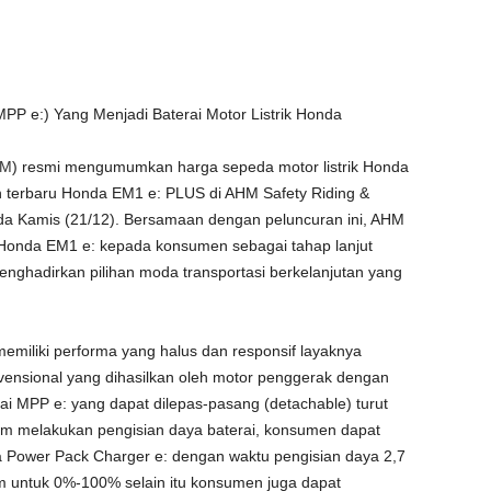
P e:) Yang Menjadi Baterai Motor Listrik Honda
HM
) resmi mengumumkan harga sepeda motor listrik Honda
n terbaru Honda EM1 e: PLUS di AHM Safety Riding &
ada Kamis (21/12). Bersamaan dengan peluncuran ini, AHM
 Honda EM1 e: kepada konsumen sebagai tahap lanjut
ghadirkan pilihan moda transportasi berkelanjutan yang
i memiliki performa yang halus dan responsif layaknya
nsional yang dihasilkan oleh motor penggerak dengan
i MPP e: yang dapat dilepas-pasang (detachable) turut
 melakukan pengisian daya baterai, konsumen dapat
Power Pack Charger e: dengan waktu pengisian daya 2,7
m untuk 0%-100% selain itu konsumen juga dapat