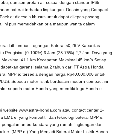
 debu, dan semprotan air sesuai dengan standar IP65
ahanan baterai terhadap lingkungan. Desain yang Compact:
ack e: didesain khusus untuk dapat dilepas-pasang
ai ini pun memudahkan pria maupun wanita dalam
terai Lithium-ion Tegangan Baterai 50,26 V Kapasitas
aktu Pengisian (0-100%) 6 Jam (25-75%) 2,7 Jam Daya yang
 Maksimal 41.1 km Kecepatan Maksimal 45 km/h Setiap
apatkan garansi selama 2 tahun dari PT Astra Honda
erai MPP e: tersedia dengan harga Rp40.000.000 untuk
US. Sepeda motor listrik berdesain modern-compact ini
ealer sepeda motor Honda yang memiliki logo Honda e:
lui website www.astra-honda.com atau contact center 1-
a EM1 e: yang kompetitif dan teknologi baterai MPP e:
 pengalaman berkendara yang ramah lingkungan dan
k e: (MPP e:) Yang Menjadi Baterai Motor Listrik Honda.