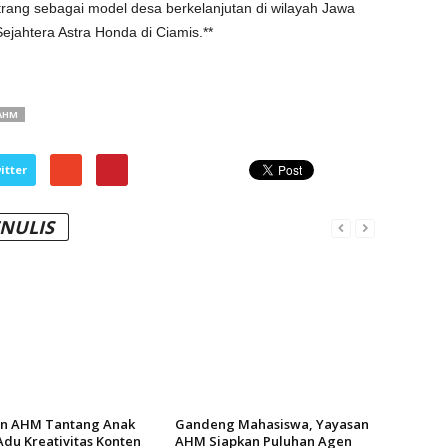
rang sebagai model desa berkelanjutan di wilayah Jawa
ahtera Astra Honda di Ciamis.**
AHM
itter
ENULIS
n AHM Tantang Anak
Gandeng Mahasiswa, Yayasan
du Kreativitas Konten
AHM Siapkan Puluhan Agen