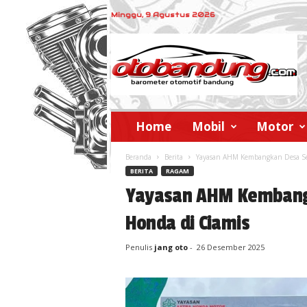
Minggu, 9 Agustus 2026
o
t
o
b
a
n
d
Home
Mobil
Motor
u
n
Beranda
Berita
Yayasan AHM Kembangkan Desa Sej
g
BERITA
RAGAM
Yayasan AHM Kembangk
Honda di Ciamis
Penulis
jang oto
-
26 Desember 2025