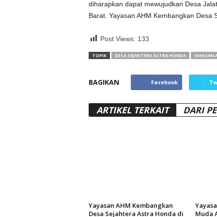
diharapkan dapat mewujudkan Desa Jalat
Barat. Yayasan AHM Kembangkan Desa Sej
Post Views:
133
TOPIK
DESA SEJAHTERA ASTRA HONDA
YAYASAN 
BAGIKAN
Facebook
Tw
ARTIKEL TERKAIT
DARI P
Yayasan AHM Kembangkan
Yayasa
Desa Sejahtera Astra Honda di
Muda A