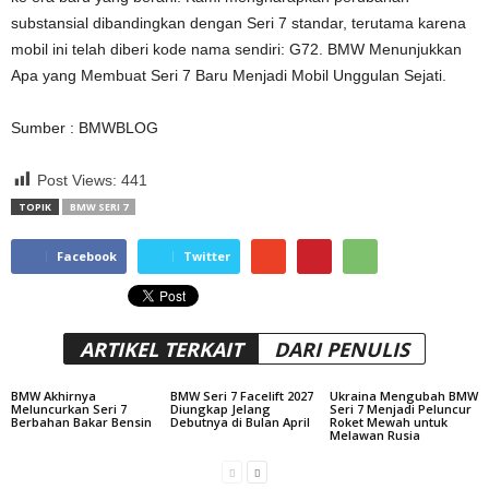
substansial dibandingkan dengan Seri 7 standar, terutama karena
mobil ini telah diberi kode nama sendiri: G72. BMW Menunjukkan
Apa yang Membuat Seri 7 Baru Menjadi Mobil Unggulan Sejati.
Sumber : BMWBLOG
Post Views:
441
TOPIK
BMW SERI 7
Facebook
Twitter
ARTIKEL TERKAIT
DARI PENULIS
BMW Akhirnya
BMW Seri 7 Facelift 2027
Ukraina Mengubah BMW
Meluncurkan Seri 7
Diungkap Jelang
Seri 7 Menjadi Peluncur
Berbahan Bakar Bensin
Debutnya di Bulan April
Roket Mewah untuk
Melawan Rusia