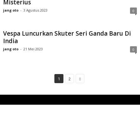
Misterius
jang oto
-
3 Agustus 2023
0
Vespa Luncurkan Skuter Seri Ganda Baru Di
India
jang oto
-
21 Mei 2023
0
1
2