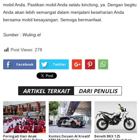
mobil Anda. Pastikan mobil Anda selalu kinclong, ya. Dengan begitu
Anda akan lebih semangat dalam menjalani keseharian Anda
bersama mobil kesayangan. Semoga bermanfaat.
Sumber : Wuling.id
Post Views:
278
Facebook
Twitter
ARTIKEL TERKAIT
DARI PENULIS
Peringati Hari Anak
Kontes Desain AI Kreatif
Benelli BKX 125
Nasional, Safety Riding
MINI Menobatkan
menjawab kebutuhan