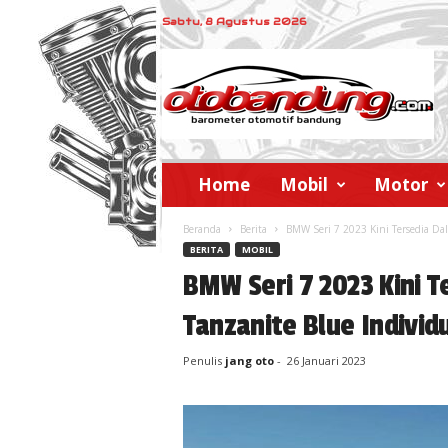
Sabtu, 8 Agustus 2026
o
t
o
b
a
n
d
Home
Mobil
Motor
u
n
Beranda
Berita
BMW Seri 7 2023 Kini Tersedia Da
g
BERITA
MOBIL
BMW Seri 7 2023 Kini 
Tanzanite Blue Individ
Penulis
jang oto
-
26 Januari 2023