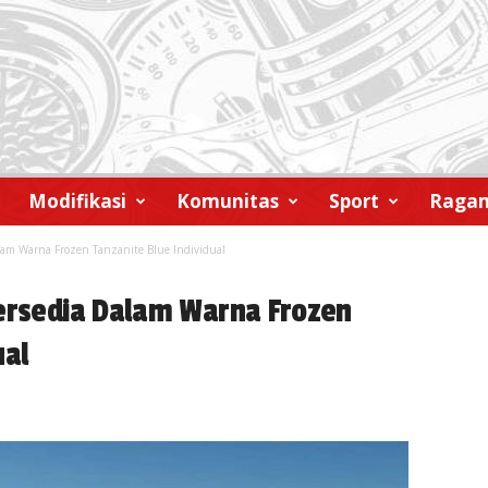
Modifikasi
Komunitas
Sport
Raga
lam Warna Frozen Tanzanite Blue Individual
Tersedia Dalam Warna Frozen
ual