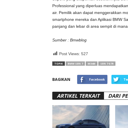
Professional yang diperluas mendapatka
air. Pemilik akan dapat menggerakkan mo
smartphone mereka dan Aplikasi BMW Sa
panjang dan lebar di area sempit di man
Sumber : Bmwblog
Post Views:
527
TOPIK
BMW SERI 7
M340I
SERI 7 G70
BAGIKAN
Facebook
Tw
ARTIKEL TERKAIT
DARI P