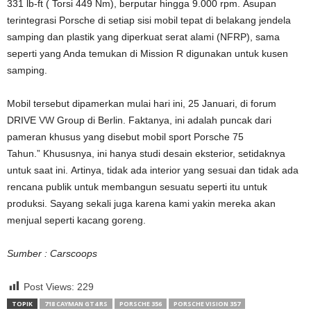
331 lb-ft ( Torsi 449 Nm), berputar hingga 9.000 rpm. Asupan
terintegrasi Porsche di setiap sisi mobil tepat di belakang jendela
samping dan plastik yang diperkuat serat alami (NFRP), sama
seperti yang Anda temukan di Mission R digunakan untuk kusen
samping.
Mobil tersebut dipamerkan mulai hari ini, 25 Januari, di forum
DRIVE
VW
Group di Berlin. Faktanya, ini adalah puncak dari
pameran khusus yang disebut mobil sport Porsche 75
Tahun.” Khususnya, ini hanya studi desain eksterior, setidaknya
untuk saat ini. Artinya, tidak ada interior yang sesuai dan tidak ada
rencana publik untuk membangun sesuatu seperti itu untuk
produksi. Sayang sekali juga karena kami yakin mereka akan
menjual seperti kacang goreng.
Sumber : Carscoops
Post Views:
229
TOPIK
718 CAYMAN GT4 RS
PORSCHE 356
PORSCHE VISION 357