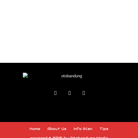
Home
About Us
Info Iklan
Tips
powered © 2015 by Otobandung Media