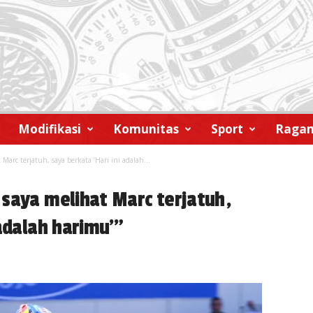
Modifikasi
Komunitas
Sport
Raga
Marc terjatuh, saya berkata ‘Hari ini adalah...
 saya melihat Marc terjatuh,
 adalah harimu'”