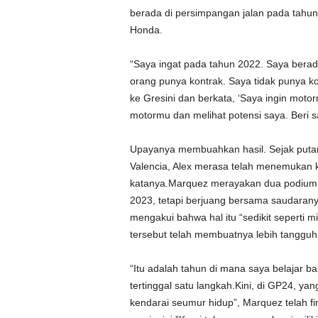
berada di persimpangan jalan pada tahu
Honda.
“Saya ingat pada tahun 2022. Saya bera
orang punya kontrak. Saya tidak punya k
ke Gresini dan berkata, ‘Saya ingin motor
motormu dan melihat potensi saya. Beri s
Upayanya membuahkan hasil. Sejak putar
Valencia, Alex merasa telah menemukan k
katanya.Marquez merayakan dua podium 
2023, tetapi berjuang bersama saudarany
mengakui bahwa hal itu “sedikit seperti 
tersebut telah membuatnya lebih tanggu
“Itu adalah tahun di mana saya belajar 
tertinggal satu langkah.Kini, di GP24, ya
kendarai seumur hidup”, Marquez telah fi