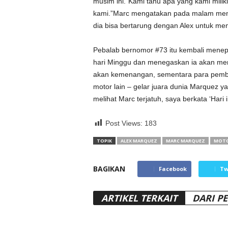
musim ini.”Kami tahu apa yang kami miliki
kami.”Marc mengatakan pada malam menj
dia bisa bertarung dengan Alex untuk me
Pebalab bernomor #73 itu kembali menep
hari Minggu dan menegaskan ia akan men
akan kemenangan, sementara para pemb
motor lain – gelar juara dunia Marquez y
melihat Marc terjatuh, saya berkata ‘Hari i
Post Views:
183
TOPIK
ALEX MARQUEZ
MARC MARQUEZ
MOT
BAGIKAN
Facebook
Tw
ARTIKEL TERKAIT
DARI P