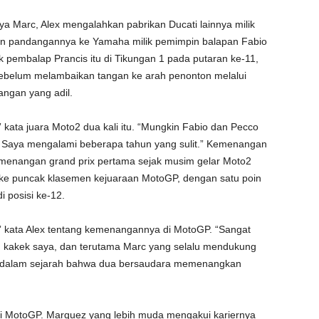
nya Marc, Alex mengalahkan pabrikan Ducati lainnya milik
n pandangannya ke Yamaha milik pemimpin balapan Fabio
pembalap Prancis itu di Tikungan 1 pada putaran ke-11,
ebelum melambaikan tangan ke arah penonton melalui
ngan yang adil.
” kata juara Moto2 dua kali itu. “Mungkin Fabio dan Pecco
. Saya mengalami beberapa tahun yang sulit.” Kemenangan
emenangan grand prix pertama sejak musim gelar Moto2
 ke puncak klasemen kejuaraan MotoGP, dengan satu poin
i posisi ke-12.
,” kata Alex tentang kemenangannya di MotoGP. “Sangat
 kakek saya, dan terutama Marc yang selalu mendukung
ya dalam sejarah bahwa dua bersaudara memenangkan
i MotoGP. Marquez yang lebih muda mengakui kariernya