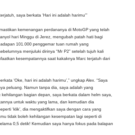
rjatuh, saya berkata ‘Hari ini adalah harimu'”
mastikan kemenangan perdananya di MotoGP yang telah
anyol hari Minggu di Jerez, mengubah patah hati bagi
i hadapan 101.000 penggemar tuan rumah yang
ebelumnya menjuluki dirinya “Mr P2” setelah tujuh kali
manfaatkan kesempatannya saat kakaknya Marc terjatuh dari
erkata ‘Oke, hari ini adalah harimu’,” ungkap Alex. “Saya
nya peluang. Namun tanpa dia, saya adalah yang
 kehilangan bagian depan, saya berkata dalam helm saya,
kannya untuk waktu yang lama, dan kemudian dia
eperti ‘klik’, dia mengaktifkan saya dengan cara yang
kamu tidak boleh kehilangan kesempatan lagi seperti di
 selama 0,5 detik! Kemudian saya hanya fokus pada balapan