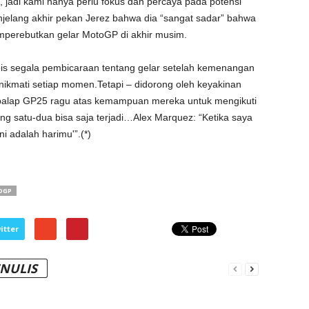
, jadi kami hanya perlu fokus dan percaya pada potensi
elang akhir pekan Jerez bahwa dia “sangat sadar” bahwa
mperebutkan gelar MotoGP di akhir musim.
is segala pembicaraan tentang gelar setelah kemenangan
ikmati setiap momen.Tetapi – didorong oleh keyakinan
alap GP25 ragu atas kemampuan mereka untuk mengikuti
ang satu-dua bisa saja terjadi…Alex Marquez: “Ketika saya
ni adalah harimu'”.(*)
OGP
itter
ENULIS