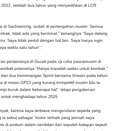
n 2022, setelah dua tahun yang menyedihkan di LCR
da di Sachsenring, sudah di pertengahan musim. Semua
ontrak, tidak ada yang berminat,” kenangnya.“Saya datang
mu. Saya tidak peduli dengan hal lain. Saya hanya ingin
aya waktu satu tahun’.”
an pertamanya di Ducati pada uji coba pascamusim di
embali potensinya.“Hanya masalah waktu untuk kembali,”
dan dua kemenangan Sprint bersama Gresini pada tahun
a di mesin GP23 yang kurang kompetitif musim lalu.Ia
mimpi buruk dalam beberapa hal”, tetapi pengalaman
h untuk menghadapi tahun 2025.
banyak, karena saya terbiasa mengendarai sepeda yang
ng ia sebut sebagai “motor terbaik yang pernah saya
nis di podium dalam sembilan dari sepuluh balapan sejauh