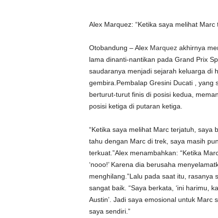
Alex Marquez: “Ketika saya melihat Marc te
Otobandung – Alex
Marquez
akhirnya me
lama dinanti-nantikan pada Grand Prix Sp
saudaranya menjadi sejarah keluarga d
gembira.Pembalap Gresini Ducati , yang s
berturut-turut finis di posisi kedua, me
posisi ketiga di putaran ketiga.
“Ketika saya melihat Marc terjatuh, saya b
tahu dengan Marc di trek, saya masih pu
terkuat.”Alex menambahkan: “Ketika Marc
‘nooo!’ Karena dia berusaha menyelamat
menghilang.”Lalu pada saat itu, rasanya s
sangat baik. “Saya berkata, ‘ini harimu, 
Austin’. Jadi saya emosional untuk Marc
saya sendiri.”