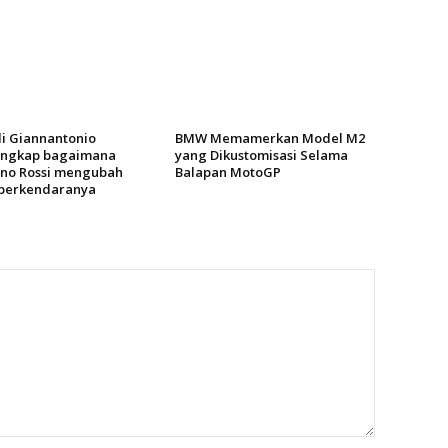
di Giannantonio
BMW Memamerkan Model M2
ngkap bagaimana
yang Dikustomisasi Selama
ino Rossi mengubah
Balapan MotoGP
 berkendaranya