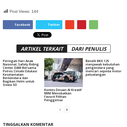
Post Views:
144
Facebook
Twitter
ARTIKEL TERKAIT
DARI PENULIS
Peringati Hari Anak
Benelli BKX 125
Nasional, Safety Riding
menjawab kebutuhan
Center DAM Bersama
pengendara yang
Polres Cimahi Edukasi
mencari sepeda motor
Keselamatan
petualangan
Berkendara dan
Bagikan Helm untuk
Siswa SD
Kontes Desain AI Kreatif
MINI Menobatkan
Favorit Pilihan
Penggemar
TINGGALKAN KOMENTAR