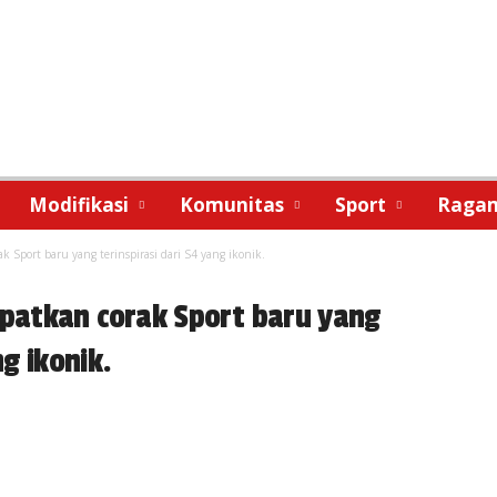
Modifikasi
Komunitas
Sport
Raga
 Sport baru yang terinspirasi dari S4 yang ikonik.
patkan corak Sport baru yang
ng ikonik.