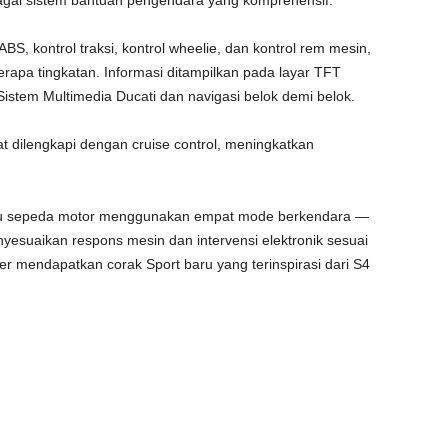
agai sistem bantuan pengendara yang komprehensif.
BS, kontrol traksi, kontrol wheelie, dan kontrol rem mesin,
rapa tingkatan. Informasi ditampilkan pada layar TFT
istem Multimedia Ducati dan navigasi belok demi belok.
t dilengkapi dengan cruise control, meningkatkan
ku sepeda motor menggunakan empat mode berkendara —
esuaikan respons mesin dan intervensi elektronik sesuai
r mendapatkan corak Sport baru yang terinspirasi dari S4