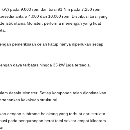
2 kW) pada 9.000 rpm dan torsi 91 Nm pada 7.250 rpm,
tersedia antara 4.000 dan 10.000 rpm. Distribusi torsi yang
kteristik utama Monster: performa menengah yang kuat
ta.
dengan pemeriksaan celah katup hanya diperlukan setiap
dengan daya terbatas hingga 35 kW juga tersedia.
alam desain Monster. Setiap komponen telah dioptimalkan
rtahankan kekakuan struktural.
an dengan subframe belakang yang terbuat dari struktur
ribusi pada pengurangan berat total sekitar empat kilogram
ya.