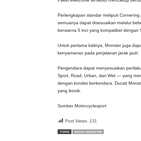
Paket elektronik tersebut mencakup berb
Perlengkapan standar meliputi Cornering A
semuanya dapat disesuaikan melalui bebe
berwarna 5 inci yang kompatibel dengan S
Untuk pertama kalinya, Monster juga dapa
kenyamanan pada perjalanan jarak jauh.
Pengendara dapat menyesuaikan perila
Sport, Road, Urban, dan Wet — yang meny
dengan kondisi berkendara. Ducati Monste
yang ikonik.
Sumber Motorcyclesport
Post Views:
131
TOPIK
DUCATI MONSTER