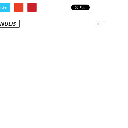
itter
ENULIS