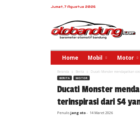
Jumat, 7 Agustus 2026
o
t
o
b
a
n
d
Home
Mobil
Motor
u
n
Beranda
Berita
Ducati Monster mendapatkan corak
g
BERITA
MOTOR
Ducati Monster menda
terinspirasi dari S4 ya
Penulis
jang oto
-
14 Maret 2026