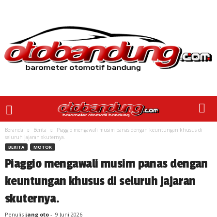
Beranda
Berita
Piaggio mengawali musim panas dengan keuntungan khusus di
seluruh jajaran skuternya.
BERITA
MOTOR
Piaggio mengawali musim panas dengan
keuntungan khusus di seluruh jajaran
skuternya.
Penulis
jang oto
-
9 Juni 2026