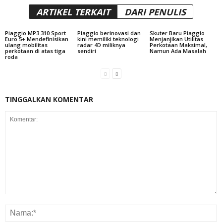
ARTIKEL TERKAIT
DARI PENULIS
Piaggio MP3 310 Sport
Piaggio berinovasi dan
Skuter Baru Piaggio
Euro 5+ Mendefinisikan
kini memiliki teknologi
Menjanjikan Utilitas
ulang mobilitas
radar 4D miliknya
Perkotaan Maksimal,
perkotaan di atas tiga
sendiri
Namun Ada Masalah
roda
TINGGALKAN KOMENTAR