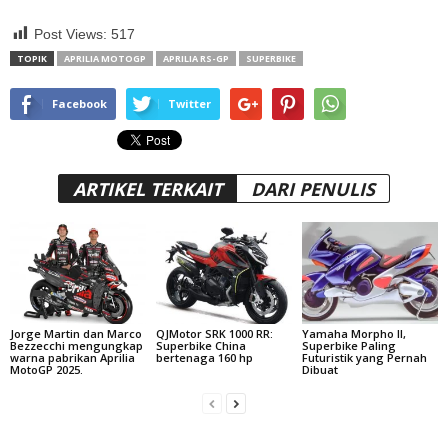
Post Views:
517
TOPIK
APRILIA MOTOGP
APRILIA RS-GP
SUPERBIKE
Facebook
Twitter
ARTIKEL TERKAIT
DARI PENULIS
Jorge Martin dan Marco
QJMotor SRK 1000 RR:
Yamaha Morpho II,
Bezzecchi mengungkap
Superbike China
Superbike Paling
warna pabrikan Aprilia
bertenaga 160 hp
Futuristik yang Pernah
MotoGP 2025.
Dibuat